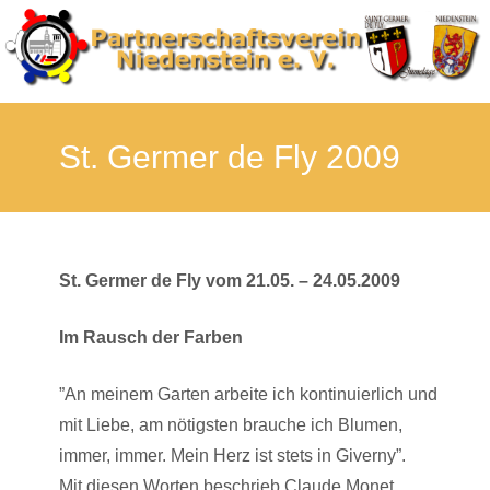
Skip
to
St. Germer de Fly 2009
cont
St. Germer de Fly vom 21.05. – 24.05.2009
Im Rausch der Farben
”An meinem Garten arbeite ich kontinuierlich und
mit Liebe, am nötigsten brauche ich Blumen,
immer, immer. Mein Herz ist stets in Giverny”.
Mit diesen Worten beschrieb Claude Monet